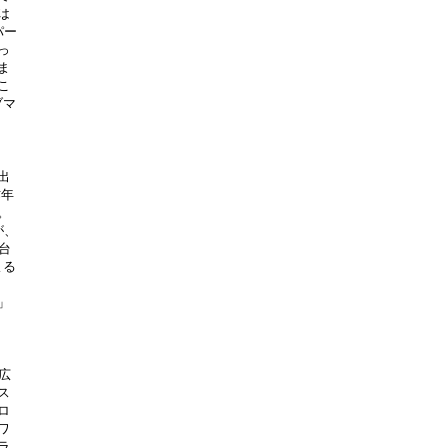
は
パー
っ
ま
こ
ブマ
出
昨年
。
が、
台
よる
」
広
ス
ロ
ワ
ラ