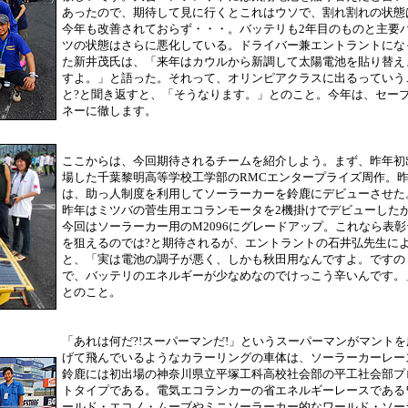
あったので、期待して見に行くとこれはウソで、割れ割れの状態
今年も改善されておらず・・・。バッテリも2年目のものと主要
ツの状態はさらに悪化している。ドライバー兼エントラントにな
た新井茂氏は、「来年はカウルから新調して太陽電池を貼り替え
すよ。」と語った。それって、オリンピアクラスに出るっていう
と?と聞き返すと、「そうなります。」とのこと。今年は、セー
ネーに徹します。
ここからは、今回期待されるチームを紹介しよう。まず、昨年初
場した千葉黎明高等学校工学部のRMCエンタープライズ周作。
は、助っ人制度を利用してソーラーカーを鈴鹿にデビューさせた
昨年はミツバの菅生用エコランモータを2機掛けでデビューした
今回はソーラーカー用のM2096にグレードアップ。これなら表彰
を狙えるのでは?と期待されるが、エントラントの石井弘先生に
と、「実は電池の調子が悪く、しかも秋田用なんですよ。ですの
で、バッテリのエネルギーが少なめなのでけっこう辛いんです。
とのこと。
「あれは何だ?!スーパーマンだ!」というスーパーマンがマントを
げて飛んでいるようなカラーリングの車体は、ソーラーカーレー
鈴鹿には初出場の神奈川県立平塚工科高校社会部の平工社会部プ
トタイプである。電気エコランカーの省エネルギーレースである
ールド・エコノ・ムーブやミニソーラーカー的なワールド・ソー