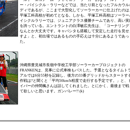
ー・バイシクル・ラリーなどでは、当たり前となったフルカウル
ディであるが、ここまで大型化してソーラーカーに仕上げたのは
平塚工科高校が初めてとなる。しかも、平塚工科高校はソーラー
イシクルラリーでは、ジュニアクラス優勝チームであり、高い実
を誇っている。エントラントの白澤敏広先生は、「コーナリング
なんとか大丈夫です。キャパシタも搭載して安定した走行を見せ
すよ」と、初出場ではあるものの手応えは十分にあるようであっ
た。
沖縄県豊見城市長嶺中学校工学部ソーラーカープロジェクトの
FRANKENは、見事に公式車検もパスした。予選となるタイムト
アルでは6分55秒を記録し、後方の33番グリッドからスタートす
作戦は?と聞くと「平均50km/h程度で走行する予定です。」と、
イバーの仲間楓さんは話してくれました。とにかく、最後まで戦
て欲しいと思います。ガンバレー!! (k)