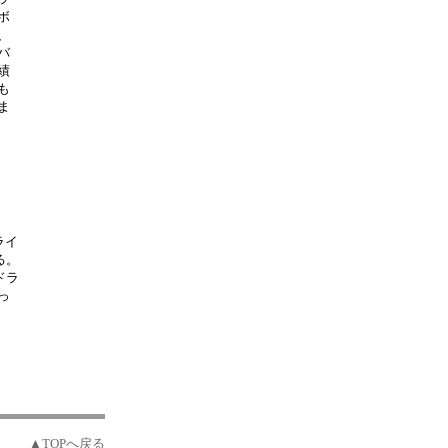
ボ
、
バ
績
も
ま
ライ
る。
ドラ
っ
▲TOPへ戻る