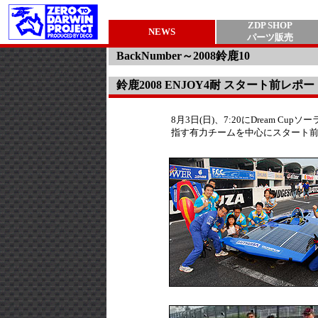
ZDP SHOP
NEWS
パーツ販売
BackNumber～2008鈴鹿10
鈴鹿2008 ENJOY4耐 スタート前レポー
8月3日(日)、7:20にDream
指す有力チームを中心にスタート