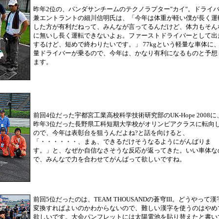
昨年2位の、パンダサンチームのテクノラプター"カイ"。ドライ
兼エントラントの細川信明氏は、「今年は体重が軽い僕が長く運
した方が有利だねって、みんなが言ってるんだけど、体力もそん
に無いし長く運転できないよぉ。ファーストドライバーとして出
するけど、短めで終わりたいです。」 77kgという軽量な車体に
量ドライバーが乗るので、今年は、かなり有利になるものと予想
ます。
前回4位だった宇都宮工業高校科学技術研究部のUK-Hope 2008に
昨年3位だった長野県工科短期大学校がオリンピアクラスに転向
ので、今年は表彰台を狙うんだよね?と話を向けると、
「・・・・・・、まぁ、できるだけそうなるようにがんばりま
す。」と、なぜか自信なさそうな反応が返ってきた。いい車体な
で、みんなで力を合わせてがんばって欲しいですね。
前回5位だったのは、TEAM THOUSANDの蒼穹III。どうやって漢
変換すればよいのかわからないので、難しい漢字を使うのはやめ
欲しいです。大会パンフレットには太陽電池を貼り替えたと書い