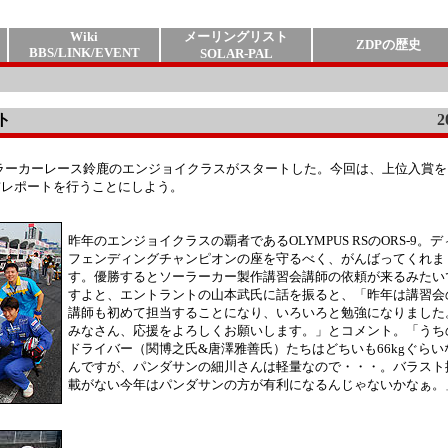
Wiki
メーリングリスト
ZDPの歴史
BBS/LINK/EVENT
SOLAR-PAL
ト
2
 Cupソーラーカーレース鈴鹿のエンジョイクラスがスタートした。今回は、上位入賞
前レポートを行うことにしよう。
昨年のエンジョイクラスの覇者であるOLYMPUS RSのORS-9。デ
フェンディングチャンピオンの座を守るべく、がんばってくれま
す。優勝するとソーラーカー製作講習会講師の依頼が来るみたい
すよと、エントラントの山本武氏に話を振ると、「昨年は講習会
講師も初めて担当することになり、いろいろと勉強になりました
みなさん、応援をよろしくお願いします。」とコメント。「うち
ドライバー（関博之氏&唐澤雅善氏）たちはどちいも66kgぐらい
んですが、パンダサンの細川さんは軽量なので・・・。バラスト
載がない今年はパンダサンの方が有利になるんじゃないかなぁ。