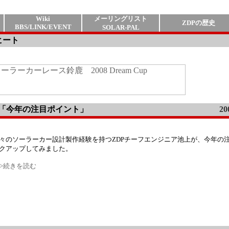
Wiki
メーリングリスト
ZDPの歴史
BBS/LINK/EVENT
SOLAR-PAL
1ヒート
上の「今年の注目ポイント」
20
々のソーラーカー設計製作経験を持つZDPチーフエンジニア池上が、今年の
クアップしてみました。
>>続きを読む