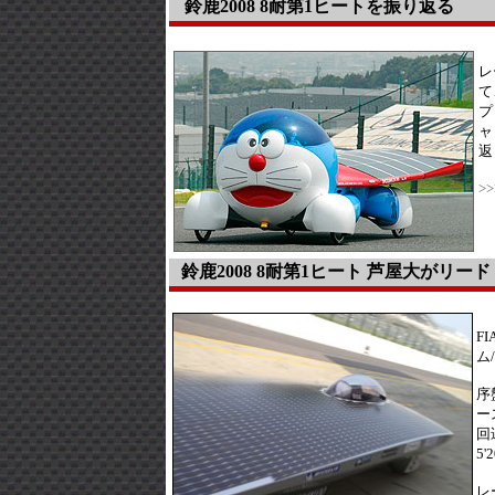
鈴鹿2008 8耐第1ヒートを振り返る
レ
て
プ
ャ
返
>
鈴鹿2008 8耐第1ヒート 芦屋大がリード
F
ム
序
ー
回
5
レ