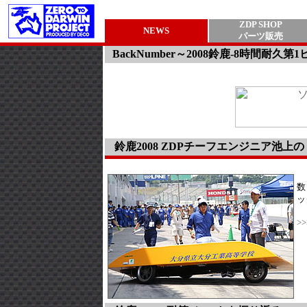
ZDP SHOP
NEWS
パーツ販売
BackNumber～2008鈴鹿-8時間耐久第
鈴鹿2008 ZDPチーフエンジニア池
数
ッ
>