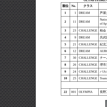
OLYMPIA/DR
順位
No.
クラス
1
1
DREAM
芦屋
Natio
2
11
DREAM
of 
3
23
CHALLENGE
柏会
4
9
DREAM
呉武
5
21
CHALLENGE
紀北
6
12
DREAM
AURO
7
30
CHALLENGE
チー
8
26
CHALLENGE
堺市
9
24
CHALLENGE
バカ
10
25
CHALLENGE
Tea
22
001
OLYMPIA
長野