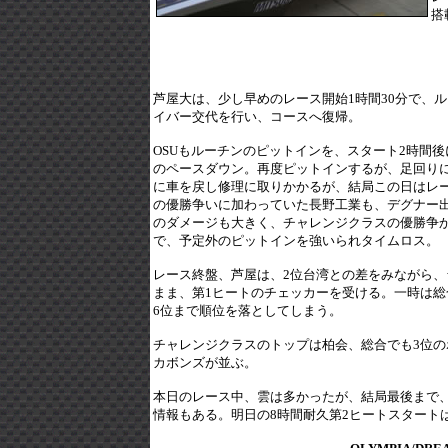
搭
芦屋大は、少し早めのレース開始1時間30分で、
イバー交代を行い、コースへ復帰。
OSUもルーチンのピットインを、スタート2時間後
のペースダウン。再度ピットインするが、足回り
に車を戻し修理に取りかかるが、結局この日はレ
の優勝争いに加わっていた長野工業も、デグナー
のダメージも大きく、チャレンジクラスの優勝争
で、予定外のピットインを強いられタイムロス。
レース終盤、芦屋は、2位台湾との差をみながら、
まま、第1ヒートのチェッカーを受ける。一時は総合
6位まで順位を落としてしまう。
チャレンジクラスのトップは柏会、総合でも3位の
カボンズが並ぶ。
本日のレース中、雲は多かったが、結局最後まで
情報もある。明日の8時間耐久第2ヒートスタートは13: