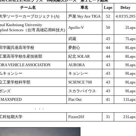
EAM/CHALLENGEクラス
8時間耐久レース 第１ヒート結果
チーム名
車名
Laps
Delay
大学ソーラーカープロジェクト(A)
芦屋 Sky Ace TIGA
52
4:03'35.295
nal Kaohsiung University
Apollo-V
50
2Laps
Applied Sciences（台湾 高雄応用科技大)
武蔵
45
7Laps
田学園呉港高等学校
夢創心
44
8Laps
工業高等学校生産技術部
紀北 SOLAR
44
8Laps
RA VEHICLE ASSOCIATION
AURORA
43
9Laps
ムキョンシー
キョンシー
43
9Laps
立工業学校科学部
SCIENCE 708
43
9Laps
ボンズ
スカラバイウス
43
9Laps
m MAXSPEED
Flat Out
41
11Laps
．．．
工科短期大学
Fizzer20J
31
21Laps