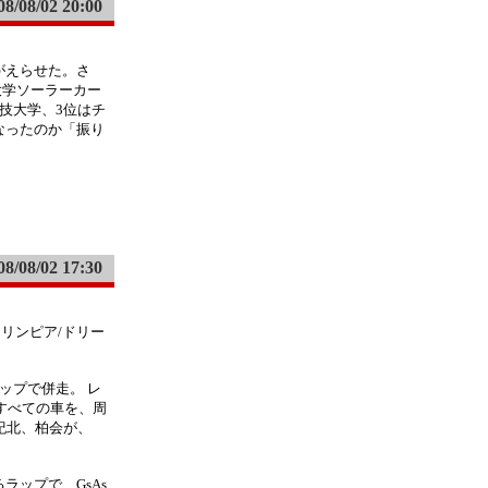
08/08/02 20:00
がえらせた。さ
屋大学ソーラーカー
科技大学、3位はチ
なったのか「振り
08/08/02 17:30
8 オリンピア/ドリー
ップで併走。 レ
すべての車を、周
紀北、柏会が、
ラップで、GsAs