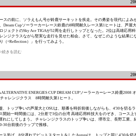
20
ースの前に、ソラえもん号が鈴鹿サーキットを疾走。その勇姿を現代によみ
、Dream Cupソーラーカーレース鈴鹿の8時間耐久レース第1ヒートは、芦
ロジェクトのSky Ace TIGAが52周を走行しトップとなった。2位は高雄応用
レンジクラスながら堅実な走行を見せた柏会。さて、なぜこのような結果に
り（=Reflection）」を行ってみよう。
>>続きを読む
20
IA ALTERNATIVE ENERGIES CUP DREAM CUPソーラーカーレース鈴鹿200
/チャレンジクラス 8時間耐久第1ヒート。
盤、トップ争いの芦屋大とOSUは、順番を時折前後しながらも、4'30を切るラ
ス開始一時間後には、2分差で3位の台湾 高雄応用科技大をのぞき、コース上
遅れにしてしまう。 チャレンジクラスのトップ争いは、堺市立、長野工業、
'20-30台前後のラップで推移。
ース半ば、8分遅れでピットスタートをしたAuroraは、トップと同じ4'30を切る