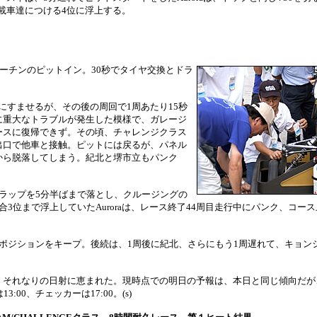
載車達につける4位に浮上する。
ルーチンのピットイン。30秒でタイヤ交換とドラ
にすませるが、その後の周回で1周あたり15秒
に重大なトラブルが発生した模様で、ガレージ
ースに復帰できず。その頃、チャレンジクラス
出口で他車と接触。ピットには戻るが、パネル
から脱落してしまう。紀北と堺市立もパンク
ラップを5分半ばまで落とし、クルージングの
3位まで浮上していたAuroraは、レース終了44周目走行中にパンク、コー
ポジションをキープ。後続は、1周後に紀北、さらにもう1周遅れて、キョン
、それなりの日射に恵まれた。現時点での明日の予報は、本日と同じ傾向だが
00、チェッカーは17:00。(s)