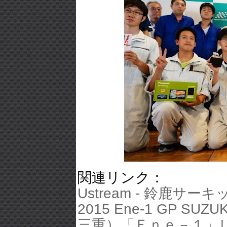
関連リンク：
Ustream - 鈴鹿サー
2015 Ene-1 GP S
三重）「Ｅｎｅ－１」