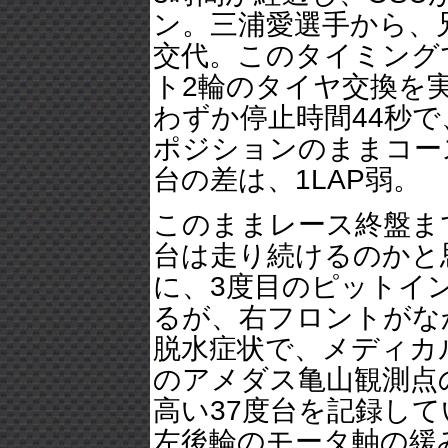
ン。三浦愛選手から、
交代。このタイミング
ト2輪のタイヤ交換を
わずか停止時間44秒
ポジションのままコー
台の差は、1LAP弱。
このままレース終盤ま
台は走り続けるのかと思い
に、3度目のピットイ
るが、右フロントがな
脱水症状で、メディカ
のアメダス亀山観測点の
高い37度台を記録してい
左後輪のモータ軸の緩