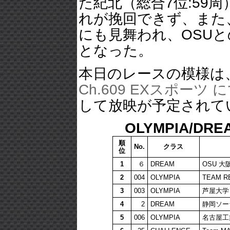
た紀北（総合7位:59
れが挽回できず、また
にも見舞われ、OSU
となった。
本日のレースの模様は
Ch.609 EXスポー
して放映が予定されてい
OLYMPIA/DR
順
No.
クラス
位
1
６
DREAM
OSU 
2
004
OLYMPIA
TEAM R
3
003
OLYMPIA
芦屋大学
4
2
DREAM
静岡ソー
5
006
OLYMPIA
名古屋工