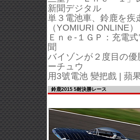
新聞デジタル
単３電池車、鈴鹿を疾走 
（YOMIURI ONLINE）
Ｅｎｅ‐１ＧＰ：充電式
聞
バイゾンが２度目の優勝｜
ーチュウ
用3號電池 變把戲 | 蘋
鈴鹿2015 5耐決勝レース