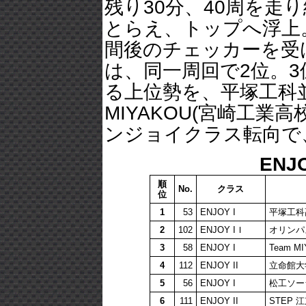
残り30分、40周を
とらえ、トップへ浮上
間後のチェッカーを受
は、同一周回で2位。
る上位勢を、平塚工科
MIYAKOU(宮崎工
ンジョイクラス転向で、
ENJ
順
No.
クラス
位
1
53
ENJOY I
平塚工科
2
102
ENJOY IＩ
オリンパ
3
58
ENJOY I
Team 
4
112
ENJOY II
立命館大学 
5
56
ENJOY I
松工ソー
6
111
ENJOY II
STEP 