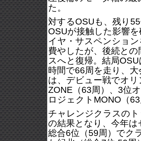
た。
対するOSUも、残り
OSUが接触した影響
イヤ・サスペンション
費やしたが、後続との
スへと復帰。結局OS
時間で66周を走り、大
は、デビュー戦でオリン
ZONE（63周）、3
ロジェクトMONO（6
チャレンジクラスのト
の結果となり、今年はセル
総合6位（59周）でク