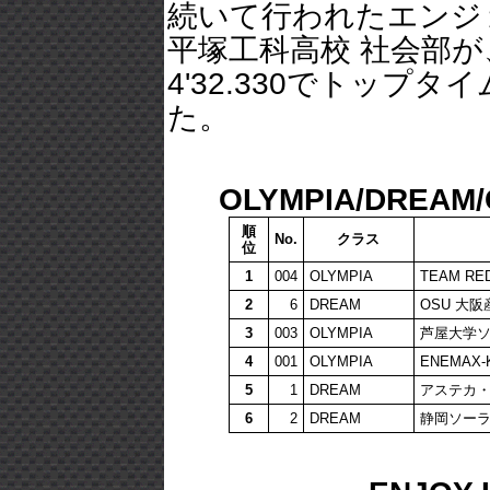
続いて行われたエンジ
平塚工科高校 社会部が
4'32.330でトッ
た。
OLYMPIA/DRE
順
No.
クラス
位
1
004
OLYMPIA
TEAM RE
2
6
DREAM
OSU 大
3
003
OLYMPIA
芦屋大学ソ
4
001
OLYMPIA
ENEMAX-
5
1
DREAM
アステカ
6
2
DREAM
静岡ソー