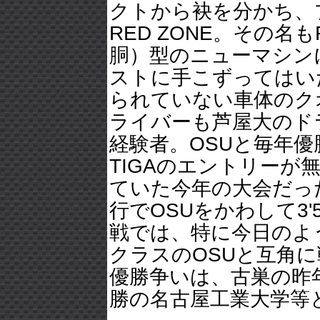
クトから袂を分かち、
RED ZONE。その名
胴）型のニューマシン
ストに手こずってはい
られていない車体のク
ライバーも芦屋大のド
経験者。OSUと毎年
TIGAのエントリー
ていた今年の大会だっ
行でOSUをかわして3'
戦では、特に今日のよ
クラスのOSUと互角
優勝争いは、古巣の昨
勝の名古屋工業大学等