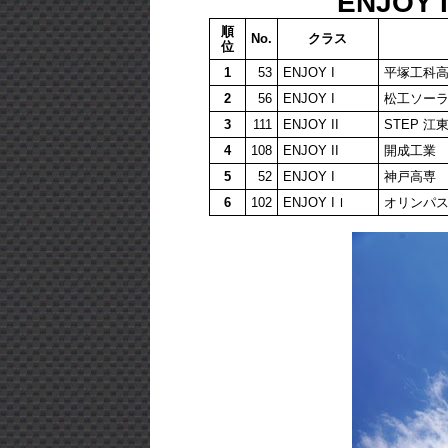
ENJOY
順
No.
クラス
位
1
53
ENJOY I
平塚工科高
2
56
ENJOY I
松工ソー
3
111
ENJOY II
STEP 江
4
108
ENJOY II
開成工業
5
52
ENJOY I
神戸高専
6
102
ENJOY IＩ
オリンパス