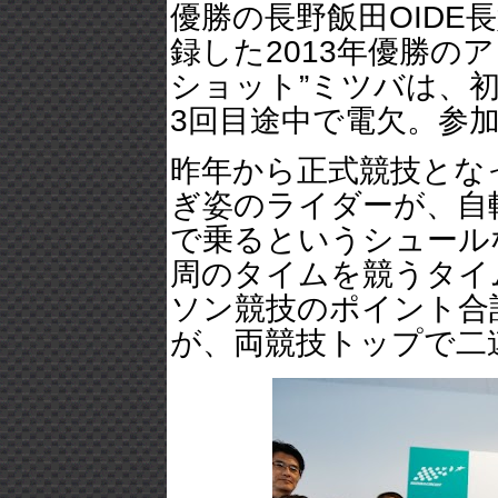
優勝の長野飯田OIDE
録した2013年優勝の
ショット”ミツバは、
3回目途中で電欠。参加
昨年から正式競技となっ
ぎ姿のライダーが、自
で乗るというシュール
周のタイムを競うタイ
ソン競技のポイント合
が、両競技トップで二連